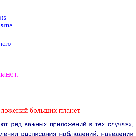
ets
liams
 того
анет.
оложений больших планет
ют ряд важных приложений в тех случаях,
авлении расписания наблюдений, наведении