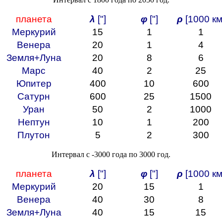
планета
λ
["]
φ
["]
ρ
[1000 км
Меркурий
15
1
1
Венера
20
1
4
Земля+Луна
20
8
6
Марс
40
2
25
Юпитер
400
10
600
Сатурн
600
25
1500
Уран
50
2
1000
Нептун
10
1
200
Плутон
5
2
300
Интервал с -3000 года по 3000 год.
планета
λ
["]
φ
["]
ρ
[1000 км
Меркурий
20
15
1
Венера
40
30
8
Земля+Луна
40
15
15