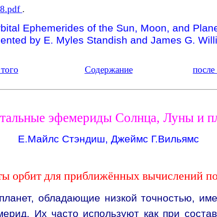
p8.pdf
.
bital Ephemerides of the Sun, Moon, and Plan
ented by E. Myles Standish and James G. Wil
 того
Содержание
после
тальные эфемериды Солнца, Луны и пл
Е.Майлс Стэндиш, Джеймс Г.Вильямс
нты орбит для приближённых вычислений п
ланет, обладающие низкой точностью, име
мерид. Их часто используют как при сост