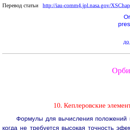
Перевод статьи
http://iau-comm4.jpl.nasa.gov/XSCha
Or
pres
до
Орби
10. Кеплеровские элеме
Формулы для вычисления положений п
когда не требуется высокая точность эфе