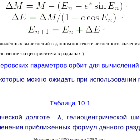
,
,
,
ближённых вычислений в данном контексте численного значени
 значение эксцентриситета в радианах.)
леровских параметров орбит для вычислений
 которые можно ожидать при использовании 
Таблица 10.1
рической долготе
λ
, гелиоцентрической 
именения приближённых формул данного разд
Интервал с 1800 года по 2050 год.