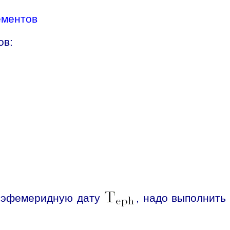
ементов
ов:
ю эфемеридную дату
, надо выполнить