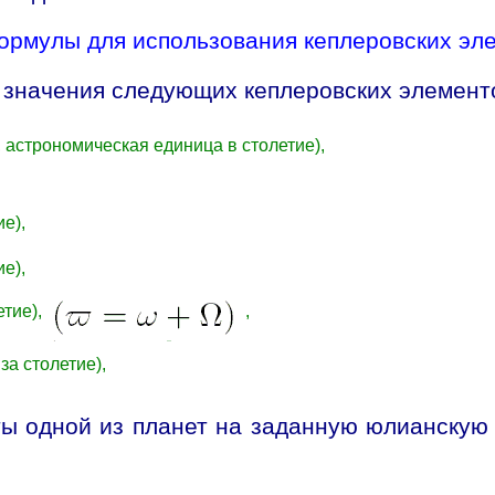
Формулы для использования кеплеровских эл
 значения следующих кеплеровских элемент
 астрономическая единица в столетие),
ие),
ие),
етие),
,
за столетие),
аты одной из планет на заданную юлианску