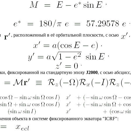
,
.
ы
, расположенный в её орбитальной плоскости, с осью
,
,
,
.
ики, фиксированной на стандартную эпоху
J2000
, с осью абсцис
ния объекта в системе фиксированного экватора "ICRF":