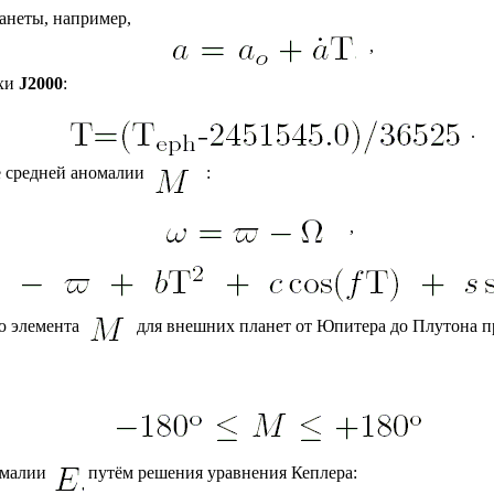
анеты, например,
,
охи
J2000
:
.
е средней аномалии
:
,
ию элемента
для внешних планет от Юпитера до Плутона пр
номалии
путём решения уравнения Кеплера: