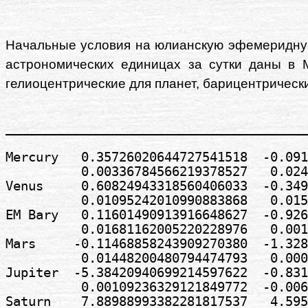
Начальные условия на юлианскую эфемеридную 
астрономических единицах за сутки даны в М
гелиоцентрические для планет, барицентрическ
________________________________________
Mercury   0.35726020644727541518  -0.091
          0.00336784566219378527   0.024
Venus     0.60824943318560406033  -0.349
          0.01095242010990883868   0.015
EM Bary   0.11601490913916648627  -0.926
          0.01681162005220228976   0.001
Mars     -0.11468858243909270380  -1.328
          0.01448200480794474793   0.000
Jupiter  -5.38420940699214597622  -0.831
          0.00109236329121849772  -0.006
Saturn    7.88988993382281817537   4.595