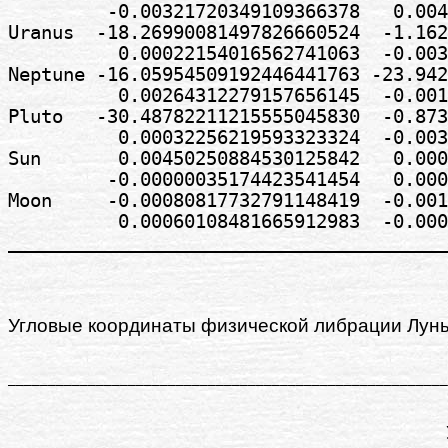
         -0.00321720349109366378   0.004
Uranus  -18.26990081497826660524  -1.162
          0.00022154016562741063  -0.003
Neptune -16.05954509192446441763 -23.942
          0.00264312279157656145  -0.001
Pluto   -30.48782211215555045830  -0.873
          0.00032256219593323324  -0.003
Sun       0.00450250884530125842   0.000
         -0.00000035174423541454   0.000
Moon     -0.00080817732791148419  -0.001
          0.00060108481665912983  -0.000
Угловые координаты физической либрации Луны,