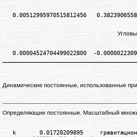
Углов
   0.00004524704499022800  -0.0000022309
Динамические постоянные, использованные при
Определяющие постоянные. Масштабный множи
   k       0.01720209895     гравитацион