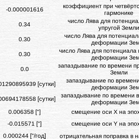
коэффициент при четвёрт
-0.000001616
гармонике
число Лява для потенциа
0.34
упругой Земл
число Лява для потенциа
0.30
деформации Зе
число Лява для потенциала
0.30
деформации Зе
запаздывание по времени п
0.0
Земли
запаздывание по времен
01290895939 [сутки]
деформации Зе
запаздывание по времени 
00694178558 [сутки]
деформации Зе
0.006358 ["]
смещение оси X на эпох
-0.015571 ["]
смещение оси Y на эпох
0.000244 ["/год]
отрицательная поправка в 