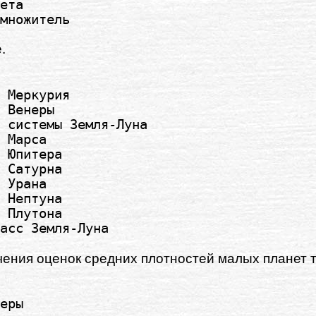
ета

.
 Меркурия

 Венеры

 системы Земля-Луна

 Марса

 Юпитера

 Сатурна

 Урана

 Нептуна

 Плутона

ения оценок средних плотностей малых планет т
еры
