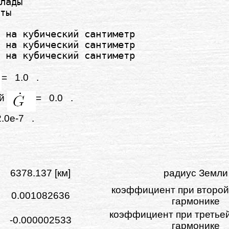
лады

ты

 на кубический сантиметр

 на кубический сантиметр

= 1.0 .
ой
= 0.0 .
.0e-7 .
6378.137 [км]
радиус Земли
коэффициент при второй
0.001082636
гармонике
коэффициент при третье
-0.000002533
гармонике