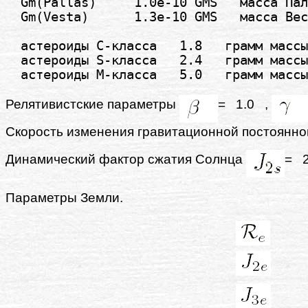
  Gm(Pallas)     1.0e-10 GMS   масса Пал
  Gm(Vesta)      1.3e-10 GMS   масса Вес
  астероиды C-класса   1.8   грамм массы
  астероиды S-класса   2.4   грамм массы
Релятивистские параметры
= 1.0 ,
Скорость изменения гравитационной постоянн
Динамический фактор сжатия Солнца
= 2
Параметры Земли.