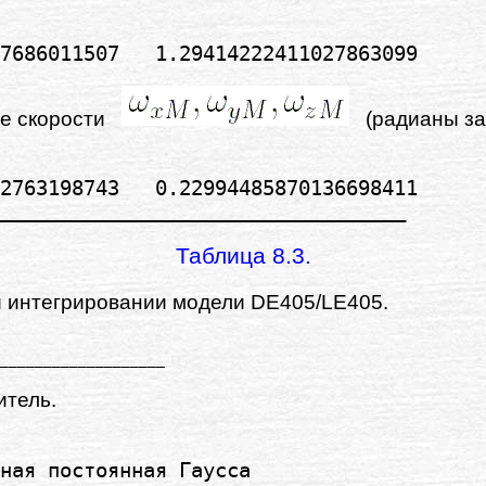
ые скорости
(радианы за 
2763198743   0.22994485870136698411

Таблица 8.3.
 интегрировании модели DE405/LE405.
тель.
ная постоянная Гаусса      
