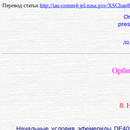
Перевод статьи
http://iau-comm4.jpl.nasa.gov/XSChap8
Or
pres
до
Орби
8. 
Начальные условия эфемериды DE405