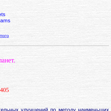
ets
liams
 того
анет.
E405
тельных улучшений по методу наименьших