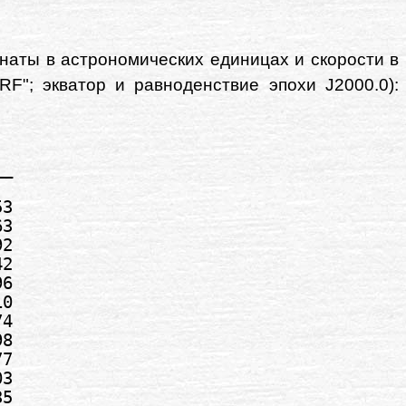
наты в астрономических единицах и скорости в
F"; экватор и равноденствие эпохи J2000.0):
_

3

3

2

2

6

0

4

8

7

3

5
