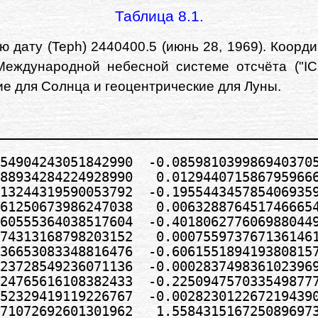
Таблица 8.1.
дату (Teph) 2440400.5 (июнь 28, 1969). Коорди
еждународной небесной системе отсчёта ("ICR
ие для Солнца и геоцентрические для Луны.
_________________________________________
54904243051842990  -0.0859810399869403705
88934284224928990   0.0129440715867959666
13244319590053792  -0.1955443457854069359
61250673986247038   0.0063288764517466654
60555364038517604  -0.4018062776069880449
74313168798203152   0.0007559737671361461
36653083348816476  -0.6061551894193808157
23728549236071136  -0.0002837498361023969
24765616108382433  -0.2250947570335498777
52329419119226767  -0.0028230122672194390
71072692601301962   1.5584315167250896973