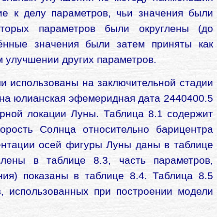
е к делу параметров, чьи значения были
торых параметров были округлены (до
лённые значения были затем приняты как
м улучшении других параметров.
ли использованы на заключительной стадии
ана юлианская эфемеридная дата 2440400.5
ерной локации Луны. Таблица 8.1 содержит
корость Солнца относительно барицентра
ентации осей фигуры Луны даны в таблице
влены в таблице 8.3, часть параметров,
ия) показаны в таблице 8.4. Таблица 8.5
в, использованных при построении модели