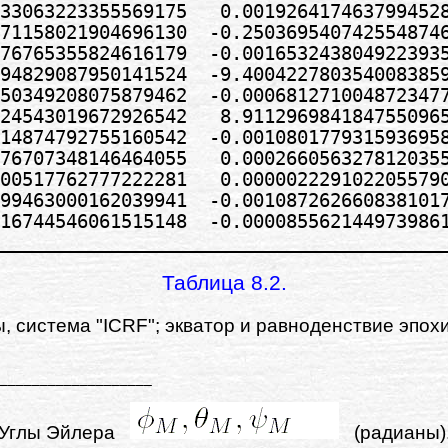
33063223355569175   0.0019264174637994528
71158021904696130  -0.2503695407425548746
76765355824616179  -0.0016532438049223935
94829087950141524  -9.4004227803540083859
50349208075879462  -0.0006812710048723477
24543019672926542   8.9112969841847550965
14874792755160542  -0.0010801779315936958
76707348146464055   0.0002660563278120355
00517762777222281   0.0000022291022055790
99463000162039941  -0.0010872626608381017
16744546061515148  -0.0000855621449739861
Таблица 8.2.
 система "ICRF"; экватор и равноденствие эпохи
Углы Эйлера
(радианы)