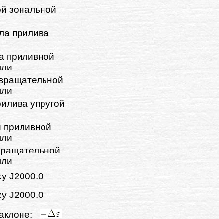
ой зональной
ла прилива
и
ла приливной
мли
 вращательной
мли
рилива упругой
и приливной
мли
вращательной
мли
у J2000.0
у J2000.0
наклоне: