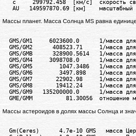
   c     299792.458  [км/с]  скорость св
Массы планет. Масса Солнца MS равна единице
  GMS/GM1     6023600.0      1/масса для
  GMS/GM2      408523.71     1/масса для
  GMS/GMB      328900.5614   1/масса для
  GMS/GM4     3098708.0      1/масса для
  GMS/GM5        1047.3486   1/масса для
  GMS/GM6        3497.898    1/масса для
  GMS/GM7       22902.98     1/масса для
  GMS/GM8       19412.24     1/масса для
  GMS/GM9   135200000.0      1/масса для
Массы астероидов в долях массы Солнца и знач
  Gm(Ceres)      4.7e-10 GMS   масса Цер