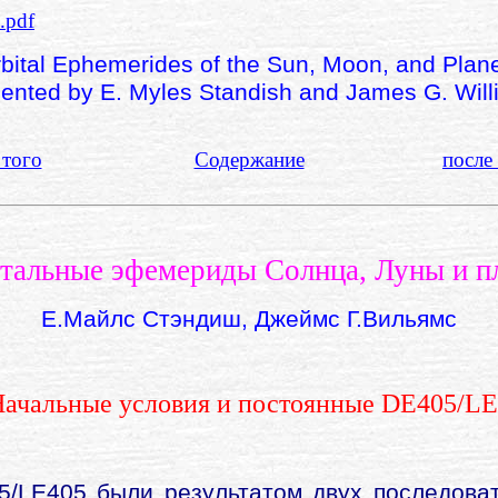
.pdf
bital Ephemerides of the Sun, Moon, and Plan
ented by E. Myles Standish and James G. Wil
 того
Содержание
после
тальные эфемериды Солнца, Луны и пл
Е.Майлс Стэндиш, Джеймс Г.Вильямс
Начальные условия и постоянные DE405/L
/LE405 были результатом двух последова