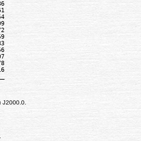
6

1

4

9

2

9

3

6

7

8

6

 J2000.0.
.