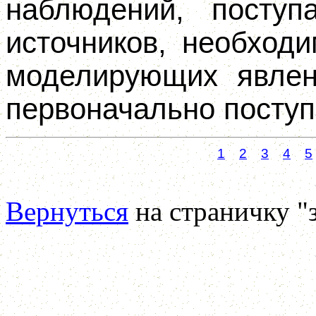
наблюдений, посту
источников, необход
моделирующих явлен
первоначально посту
1
2
3
4
5
Вернуться
на страничку "