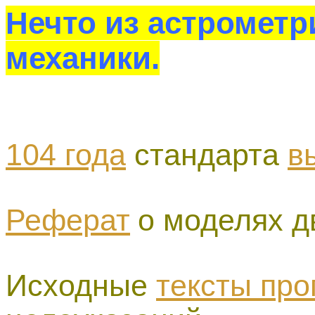
Нечто из астрометр
механики.
104 года
стандарта
в
Реферат
о моделях д
Исходные
тексты пр