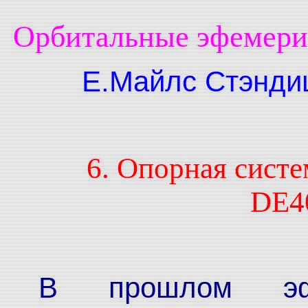
Орбитальные эфемерид
Е.Майлс Стэнди
6. Опорная сист
DE4
В прошлом эфе