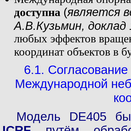
(
является 
доступна
А.В.Кузьмин, доклад 
любых эффектов враще
координат объектов в б
6.1. Согласование
Международной неб
ко
Модель DE405 бы
ICRF
путём обрабо