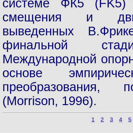
системе ФК5 (FK5)
смещения и движ
выведенных В.Фрик
финальной ста
Международной опорн
основе эмпириче
преобразования, 
(Morrison, 1996).
1
2
3
4
5