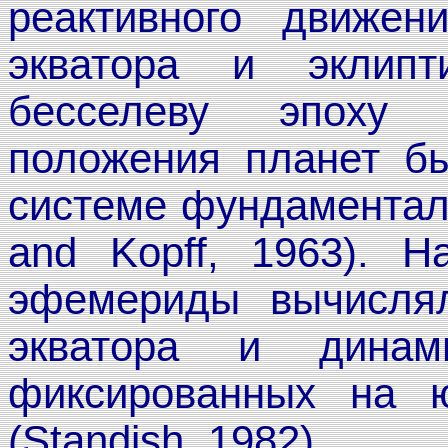
реактивного движен
экватора и эклипт
бесселеву эпоху 
положения планет б
системе фундаменталь
and Kopff, 1963). 
эфемериды вычислял
экватора и динами
фиксированных на ю
(Standish, 1982).